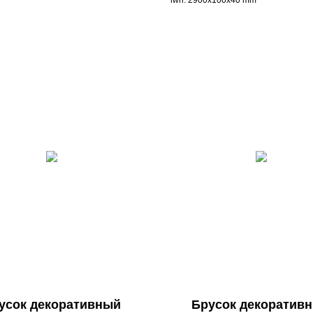
lwh: 2900x100x40 mm
усок декоративный
Брусок декоратив