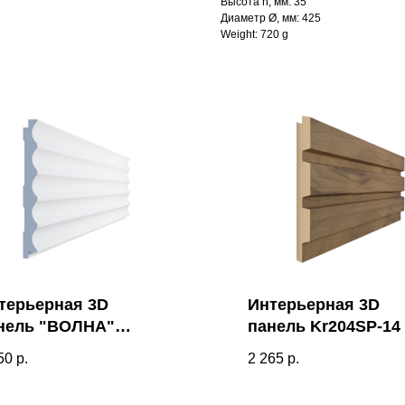
Высота h, мм: 35
Диаметр Ø, мм: 425
Weight: 720 g
терьерная 3D
Интерьерная 3D
нель "ВОЛНА"
панель Kr204SP-14
220SP (3000мм)
50
р.
2 265
р.