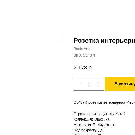
Розетка интерьер
Paolo Arte
SKU:
CL437R
2 178
р.
В корзин
CL437R розетка интерьерная (425м
Страна производитель: Китай
Коллекция: Классика
Материал: Полиуретан
Под покраску: Да