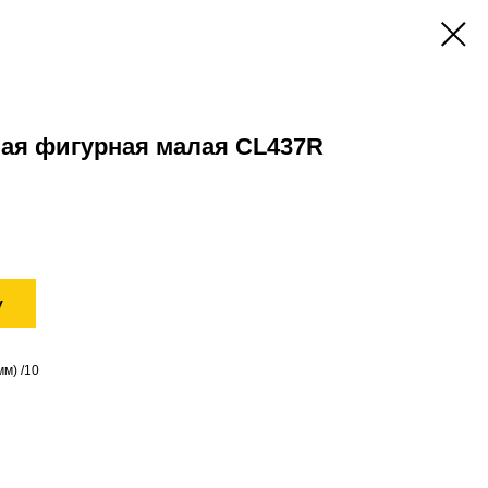
ная фигурная малая CL437R
у
м) /10