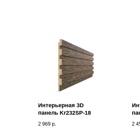
Интерьерная 3D
Ин
панель Kr232SP-18
па
Kr
2 969
р.
2 4