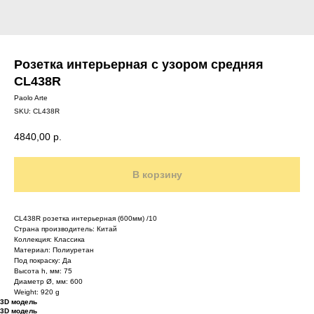
Розетка интерьерная с узором средняя
CL438R
Paolo Arte
SKU:
CL438R
4840,00
р.
В корзину
CL438R розетка интерьерная (600мм) /10
Страна производитель: Китай
Коллекция: Классика
Материал: Полиуретан
Под покраску: Да
Высота h, мм: 75
Диаметр Ø, мм: 600
Weight: 920 g
3D модель
3D модель