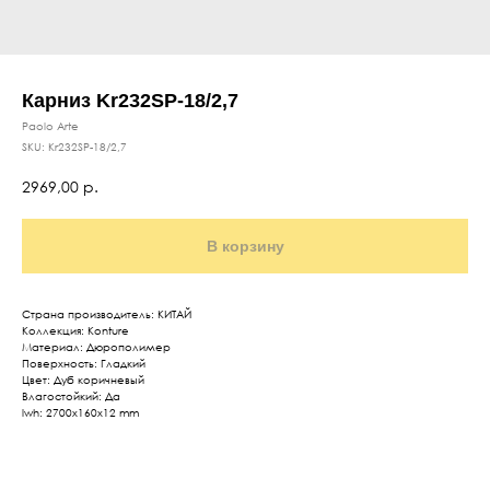
Карниз Kr232SP-18/2,7
Paolo Arte
SKU:
Kr232SP-18/2,7
2969,00
р.
В корзину
Страна производитель: КИТАЙ
Коллекция: Konture
Материал: Дюрополимер
Поверхность: Гладкий
Цвет: Дуб коричневый
Влагостойкий: Да
lwh: 2700x160x12 mm