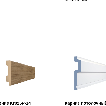
lwh: 2000x120x35 mm
рниз Kr025P-14
Карниз потолочны