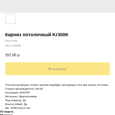
Карниз потолочный Kr300K
Paolo Arte
SKU:
Kr300K
257,00
р.
В корзину
Утончённая форма тонкого валика подойдёт для декора стен при низких потолках.
Страна производитель: Китай
Коллекция: КОНТУР
Материал: Дюрополимер
Под покраску: Да
Влагостойкий: Да
lwh: 2000x19x14 mm
3D модель
3D модель