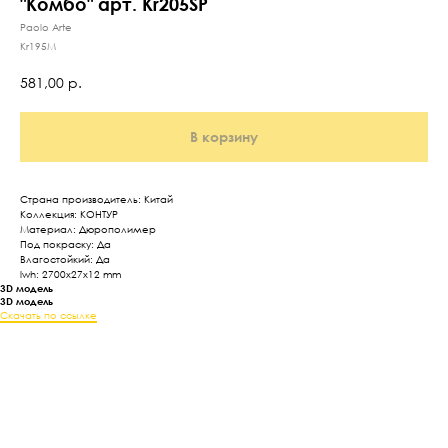
"Комбо" арт. Kr205SP
Paolo Arte
Kr195M
581,00
р.
В корзину
Страна производитель: Китай
Коллекция: КОНТУР
Материал: Дюрополимер
Под покраску: Да
Влагостойкий: Да
lwh: 2700x27x12 mm
3D модель
3D модель
Скачать по ссылке