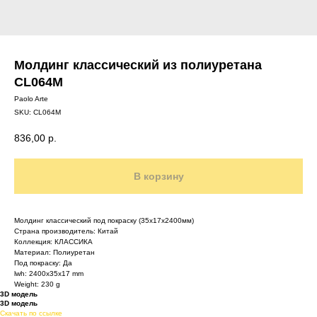
Молдинг классический из полиуретана
CL064M
Paolo Arte
SKU:
CL064M
836,00
р.
В корзину
Молдинг классический под покраску (35х17x2400мм)
Страна производитель: Китай
Коллекция: КЛАССИКА
Материал: Полиуретан
Под покраску: Да
lwh: 2400x35x17 mm
Weight: 230 g
3D модель
3D модель
Скачать по ссылке