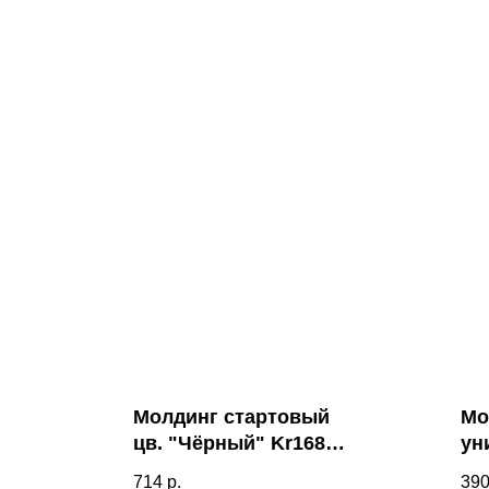
Молдинг стартовый
Мо
цв. "Чёрный" Kr168M-
ун
5
(г
714
р.
39