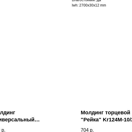
Влагостойкий: Да
lwh: 2700x30x12 mm
лдинг
Молдинг торцевой
иверсальный
"Рейка" Kr124M-10/
лубина 12мм)
0
р.
704
р.