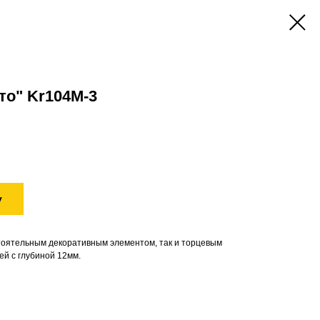
то" Kr104M-3
у
тоятельным декоративным элементом, так и торцевым
й с глубиной 12мм.