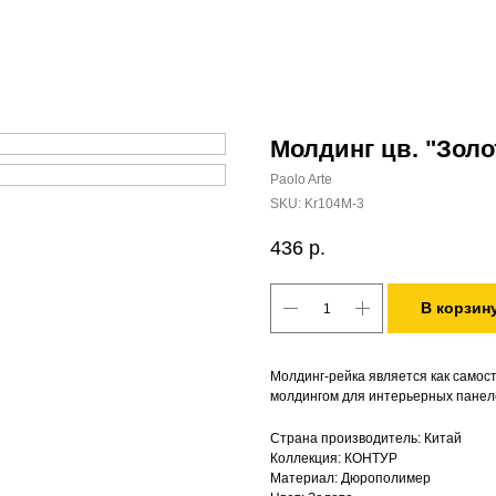
Молдинг цв. "Золо
Paolo Arte
SKU:
Kr104M-3
436
р.
В корзин
Молдинг-рейка является как самос
молдингом для интерьерных панеле
Страна производитель: Китай
Коллекция: КОНТУР
Материал: Дюрополимер