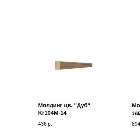
Молдинг цв. "Дуб"
Мо
Kr104M-14
за
ши
436
р.
89
61
па