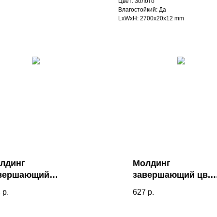
Цвет: Золото
Влагостойкий: Да
LxWxH: 2700x20x12 mm
лдинг
Молдинг
вершающий
завершающий цв.
рокий (ширина
"Белый матовый"
4
р.
627
р.
мм) Kr196M для
Kr164M-11
нели Kr239SP