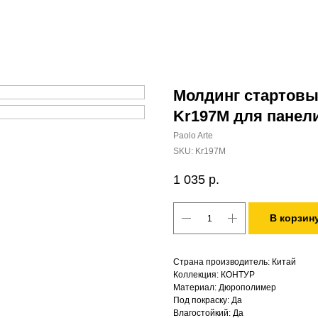
Молдинг стартовы
Kr197M для панел
Paolo Arte
SKU:
Kr197M
1 035
р.
В корзин
Страна производитель: Китай
Коллекция: КОНТУР
Материал: Дюрополимер
Под покраску: Да
Влагостойкий: Да