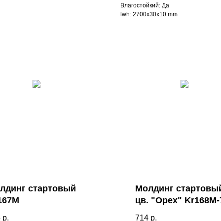
Влагостойкий: Да
lwh: 2700x30x10 mm
лдинг стартовый
Молдинг стартовы
167M
цв. "Орех" Kr168M-
4
р.
714
р.