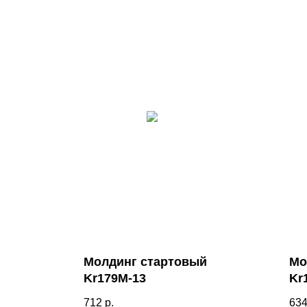
Молдинг стартовый
Мо
Kr179M-13
Kr
712
р.
63