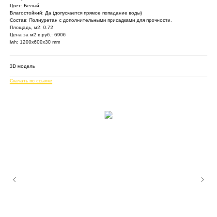
Цвет: Белый
Влагостойкий: Да (допускается прямое попадание воды)
Состав: Полиуретан с дополнительными присадками для прочности.
Площадь, м2: 0.72
Цена за м2 в руб.: 6906
lwh: 1200x600x30 mm
3D модель
Скачать по ссылке