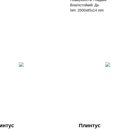
Поверхность: Гладкий
Влагостойкий: Да
lwh: 2000x85x14 mm
интус
Плинтус